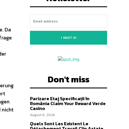
e. Da
frage
I WANT IN
der
Don't miss
ierung
ert
Parizare Etaj Specificații în
ngen
România Claim Your Reward Verde
Casino
 nicht
August 6, 2026
Quels Sont Les Existent Le
Détachement Travail Clip Astate