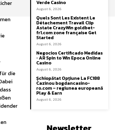
Verde Casino
icher
August 6, 2026
Quels Sont Les Existent Le
ehmen
Détachement Travail Clip
Astate CrazyWin goldbet-
fr1.com zone française Get
ie
Started
August 6, 2026
Negocios Certificado Medidas
◦ AR Spin to Win Epoca Online
n
Casino
August 6, 2026
für die
Șchiopătat Opțiune La FC188
 Dabei
Cazinou bogdancasino-
ro.com – regiunea europeană
 dass
Play & Earn
roßen
August 6, 2026
idender
sen
Newsletter