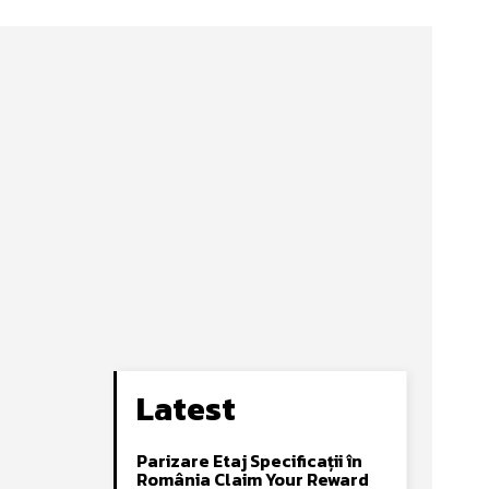
Latest
Parizare Etaj Specificații în
România Claim Your Reward