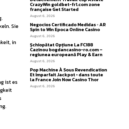
CrazyWin goldbet-fr1.com zone
française Get Started
August 6, 2026
g.
Negocios Certificado Medidas ◦ AR
eln. Sie
Spin to Win Epoca Online Casino
August 6, 2026
eit, in
Șchiopătat Opțiune La FC188
Cazinou bogdancasino-ro.com –
regiunea europeană Play & Earn
August 6, 2026
Pop Machine À Sous Revendication
Et Imparfait Jackpot • dans toute
la France Join Now Casino Thor
g ist es
August 6, 2026
igkeit
s
ng.