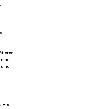
e
n
e,
itieren,
 einer
 eine
, die