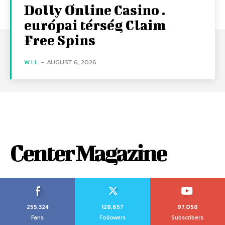
Dolly Online Casino .
európai térség Claim
Free Spins
W LL
-
AUGUST 6, 2026
Center Magazine
255,324
128,657
97,058
Fans
Followers
Subscribers