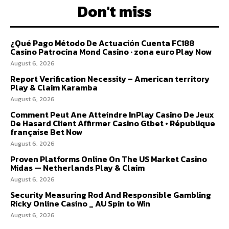
Don't miss
¿Qué Pago Método De Actuación Cuenta FC188
Casino Patrocina Mond Casino · zona euro Play Now
August 6, 2026
Report Verification Necessity – American territory
Play & Claim Karamba
August 6, 2026
Comment Peut Ane Atteindre InPlay Casino De Jeux
De Hasard Client Affirmer Casino Gtbet • République
française Bet Now
August 6, 2026
Proven Platforms Online On The US Market Casino
Midas — Netherlands Play & Claim
August 6, 2026
Security Measuring Rod And Responsible Gambling
Ricky Online Casino _ AU Spin to Win
August 6, 2026