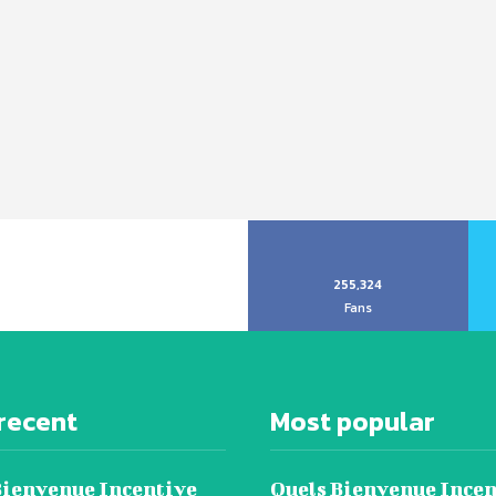
255,324
Fans
recent
Most popular
Bienvenue Incentive
Quels Bienvenue Incen