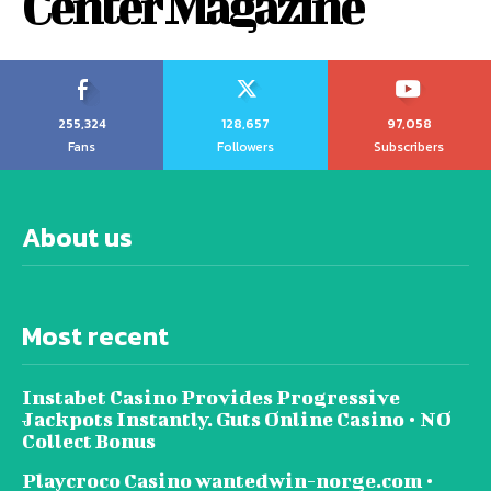
Center Magazine
255,324
128,657
97,058
Fans
Followers
Subscribers
About us
Most recent
Instabet Casino Provides Progressive
Jackpots Instantly. Guts Online Casino • NO
Collect Bonus
Playcroco Casino wantedwin-norge.com •