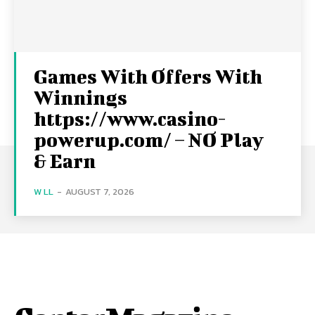
Games With Offers With
Winnings
https://www.casino-
powerup.com/ – NO Play
& Earn
W LL
-
AUGUST 7, 2026