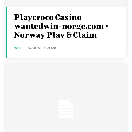
Playcroco Casino
wantedwin-norge.com •
Norway Play & Claim
W LL
-
AUGUST 7, 2026