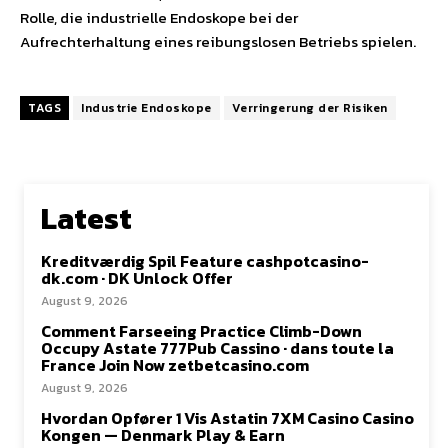
Rolle, die industrielle Endoskope bei der
Aufrechterhaltung eines reibungslosen Betriebs spielen.
TAGS
Industrie Endoskope
Verringerung der Risiken
Latest
Kreditværdig Spil Feature cashpotcasino-
dk.com · DK Unlock Offer
August 9, 2026
Comment Farseeing Practice Climb-Down
Occupy Astate 777Pub Cassino · dans toute la
France Join Now zetbetcasino.com
August 9, 2026
Hvordan Opfører 1 Vis Astatin 7XM Casino Casino
Kongen — Denmark Play & Earn