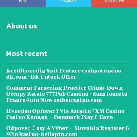
Fans
Followers
Subscribers
About us
Most recent
Kreditværdig Spil Feature cashpotcasino-
dk.com · DK Unlock Offer
Comment Farseeing Practice Climb-Down
Occupy Astate 777Pub Cassino · dans toute la
France Join Now zetbetcasino.com
Hvordan Opfører 1 Vis Astatin 7XM Casino
Casino Kongen — Denmark Play & Earn
Odpoveď Časy A Výber — Slovakia Register &
Win kasino-hellspin.com