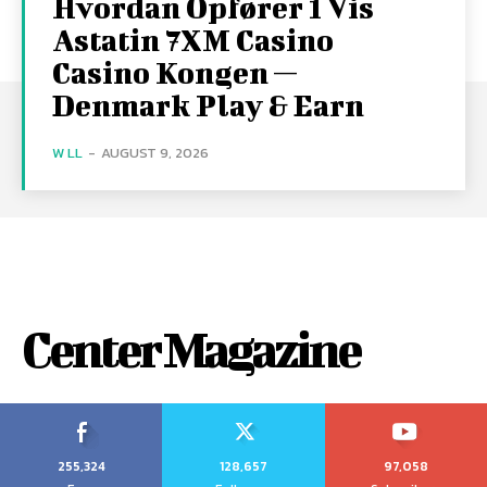
Hvordan Opfører 1 Vis
Astatin 7XM Casino
Casino Kongen —
Denmark Play & Earn
W LL
-
AUGUST 9, 2026
Center Magazine
255,324
128,657
97,058