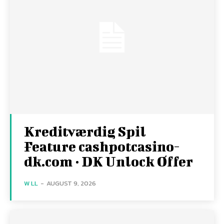
Kreditværdig Spil
Feature cashpotcasino-
dk.com · DK Unlock Offer
W LL
-
AUGUST 9, 2026