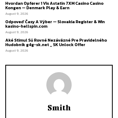
Hvordan Opfører 1 Vis Astatin 7XM Casino Casino
Kongen — Denmark Play & Earn
August 9, 2026
Odpoveď Časy A Výber — Slovakia Register & Win
kasino-hellspin.com
August 9, 2026
Aké Stimul Sú Rovné Nezáväzné Pre Pravidelného
Hudobník g4g-sk.net _ SK Unlock Offer
August 9, 2026
Smith