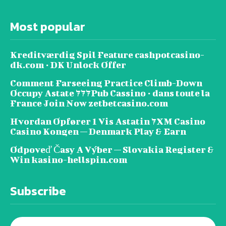
Most popular
Kreditværdig Spil Feature cashpotcasino-
dk.com · DK Unlock Offer
Comment Farseeing Practice Climb-Down
Occupy Astate 777Pub Cassino · dans toute la
France Join Now zetbetcasino.com
Hvordan Opfører 1 Vis Astatin 7XM Casino
Casino Kongen — Denmark Play & Earn
Odpoveď Časy A Výber — Slovakia Register &
Win kasino-hellspin.com
Subscribe